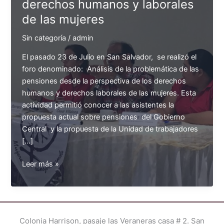
derechos humanos y laborales
de las mujeres
Sin categoría
/
admin
El pasado 23 de Julio en San Salvador, se realizó el
foro denominado: Análisis de la problemática de las
pensiones desde la perspectiva de los derechos
humanos y derechos laborales de las mujeres. Esta
actividad permitió conocer a las asistentes la
propuesta actual sobre pensiones del Gobierno
Central y la propuesta de la Unidad de trabajadores
[…]
Foro:
Leer más »
Análisis
de
la
problemática
Colonia Harrison, pasaje las Veraneras casa # 2. San
de