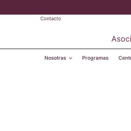
Ir
al
Contacto
contenido
Asoci
Nosotras
Programas
Cent