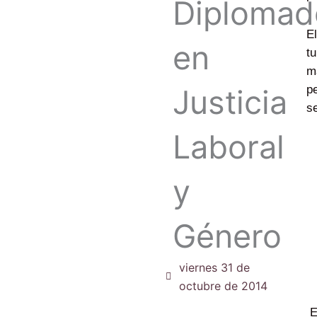
Diplomad
El
en
tu
ma
p
Justicia
se
Laboral
y
Género
viernes 31 de
octubre de 2014
En