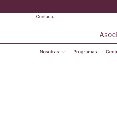
Ir
al
Contacto
contenido
Asoci
Nosotras
Programas
Cent