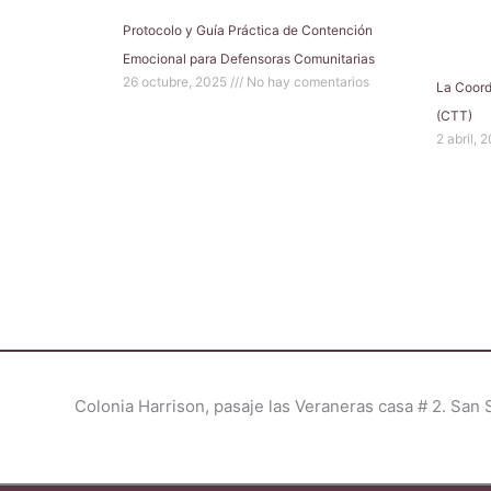
Protocolo y Guía Práctica de Contención
Emocional para Defensoras Comunitarias
26 octubre, 2025
No hay comentarios
La Coord
(CTT)
2 abril, 
Colonia Harrison, pasaje las Veraneras casa # 2. San 