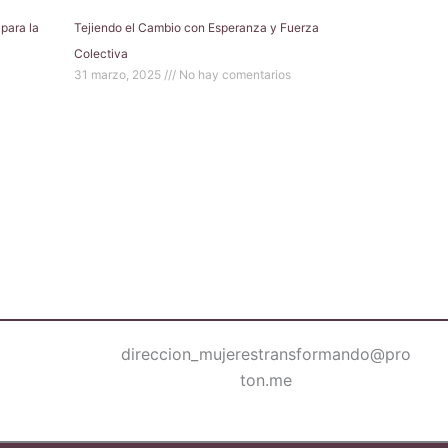
para la
Tejiendo el Cambio con Esperanza y Fuerza
Colectiva
31 marzo, 2025
No hay comentarios
direccion_mujerestransformando@pro
ton.me