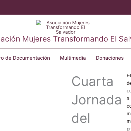
ación Mujeres Transformando El Sa
ro de Documentación
Multimedia
Donaciones
El
Cuarta
de
cu
Jornada
a 
co
del
mu
ma
pr