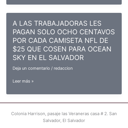
Sexuales
y
Reproductivos
A LAS TRABAJADORAS LES
de
PAGAN SOLO OCHO CENTAVOS
las
POR CADA CAMISETA NFL DE
Mujeres
en
$25 QUE COSEN PARA OCEAN
las
SKY EN EL SALVADOR
Maquilas
en
Deja un comentario
/
redaccion
Centroamérica
A
Leer más »
LAS
TRABAJADORAS
LES
PAGAN
Colonia Harrison, pasaje las Veraneras casa # 2. San
SOLO
Salvador, El Salvador
OCHO