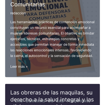
Comunitarias
redaccion
Las herramientas prácticas de contención emocional
constituyen un recurso esencial para acompañar a
mujeres lideresas comunitarias. El objetivo es brindar
ejercicios, técnicas, estrategias concretas y
accesibles que permitan manejar de forma inmediata
las reacciones emocionales intensas, favoreciendo
la calma, el autocontrol y la sensación de seguridad.
Guía
Leer más »
Práctica
de
Contención
Emocional
Las obreras de las maquilas, su
para
derecho a la salud integral y las
Defensoras