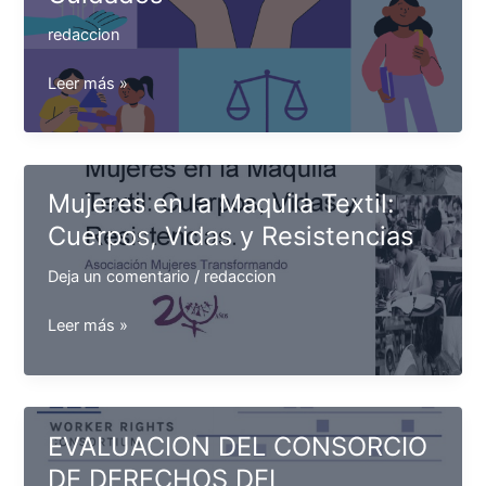
la
redaccion
salud
integral
Política
Leer más »
y
Nacional
las
de
clínicas
Corresponsabilidad
empresariales
de
Mujeres en la Maquila Textil:
los
Cuerpos, Vidas y Resistencias
Cuidados
Deja un comentario
/
redaccion
Mujeres
Leer más »
en
la
Maquila
Textil:
EVALUACION DEL CONSORCIO
Cuerpos,
DE DERECHOS DEL
Vidas