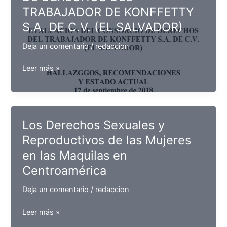
TRABAJADOR DE KONFFETTY
y
Resistencias
S.A. DE C.V. (EL SALVADOR)
Deja un comentario
/
redaccion
EVALUACION
Leer más »
DEL
CONSORCIO
DE
DERECHOS
Los Derechos Sexuales y
DEL
Reproductivos de las Mujeres
TRABAJADOR
en las Maquilas en
DE
KONFFETTY
Centroamérica
S.A.
Deja un comentario
/
redaccion
DE
C.V.
Los
Leer más »
(EL
Derechos
SALVADOR)