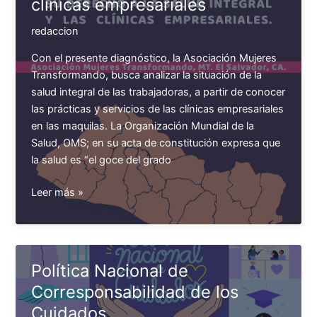
clínicas empresariales
Comunitarias
redaccion
Con el presente diagnóstico, la Asociación Mujeres
Transformando, busca analizar la situación de la
salud integral de las trabajadoras, a partir de conocer
las prácticas y servicios de las clínicas empresariales
en las maquilas. La Organización Mundial de la
Salud, OMS; en su acta de constitución expresa que
la salud es “el goce del grado
Las
Leer más »
obreras
de
las
maquilas,
Política Nacional de
su
Corresponsabilidad de los
derecho
Cuidados
a