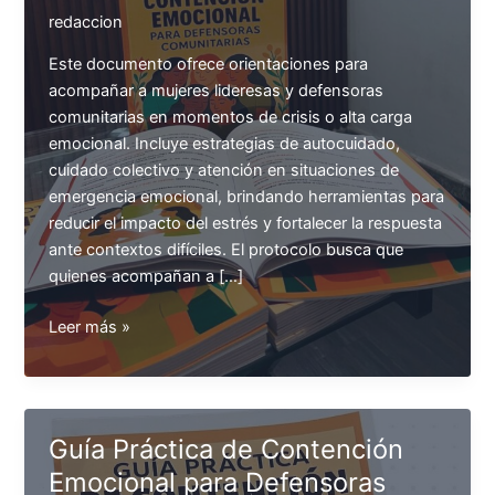
redaccion
Este documento ofrece orientaciones para
acompañar a mujeres lideresas y defensoras
comunitarias en momentos de crisis o alta carga
emocional. Incluye estrategias de autocuidado,
cuidado colectivo y atención en situaciones de
emergencia emocional, brindando herramientas para
reducir el impacto del estrés y fortalecer la respuesta
ante contextos difíciles. El protocolo busca que
quienes acompañan a […]
Protocolo
Leer más »
de
Contención
Emocional
para
Guía Práctica de Contención
Defensoras
Emocional para Defensoras
Comunitarias